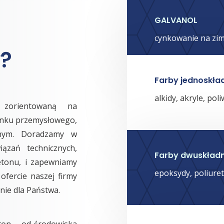
GALVANOL
cynkowanie na zi
?
Farby jednoskła
alkidy, akryle, poli
ą zorientowaną na
ynku przemysłowego,
tnym. Doradzamy w
iązań technicznych,
Farby dwuskład
betonu, i zapewniamy
epoksydy, poliuret
ofercie naszej firmy
ie dla Państwa.
eton – od środowiska