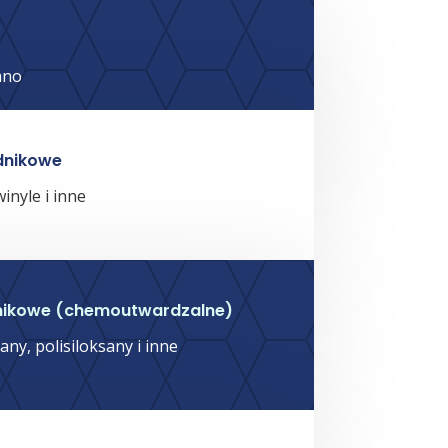
mno
dnikowe
winyle i inne
nikowe (chemoutwardzalne)
any, polisiloksany i inne