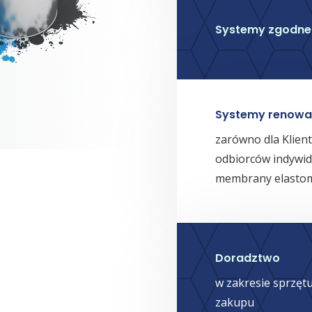
Systemy zgodne
Systemy renowa
zarówno dla Klient
odbiorców indywid
membrany elasto
Doradztwo
w zakresie sprzęt
zakupu