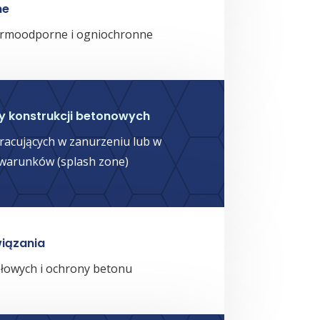
ne
termoodporne i ogniochronne
y konstrukcji betonowych
racujących w zanurzeniu lub w
 warunków (splash zone)
iązania
łowych i ochrony betonu