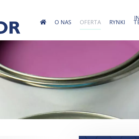
I
O NAS
OFERTA
RYNKI
T