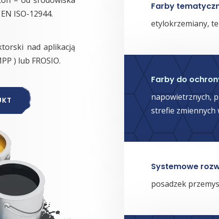
Farby tematycz
 EN ISO-12944.
etylokrzemiany, 
orski nad aplikacją
PP ) lub FROSIO.
Farby do ochron
napowietrznych, p
UKT
strefie zmiennych
Systemowe rozw
posadzek przemys