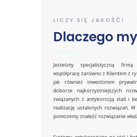
LICZY SIĘ JAKOŚĆ!
Dlaczego my
Jesteśmy specjalistyczną firm
współpracę zarówno z Klientem z r
jak również inwestorem prywa
doborze najkorzystniejszych rozw
związanych z antykorozją stali i 
realizację ustalonych rozwiązań. W 
pomożemy znaleźć rozwiązanie właśn
Systemy antykorozyjne na stal i b