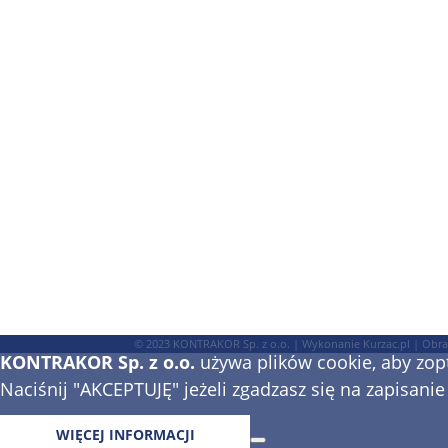
P
FORMULARZ KONTAKTOWY
© 2023
KONTRAKOR Sp. z o.o.
| Wykonanie
Kurzac.pl
| Obra
KONTRAKOR Sp. z o.o.
używa plików cookie, aby zop
Naciśnij "AKCEPTUJĘ" jeżeli zgadzasz się na zapisan
WIĘCEJ INFORMACJI