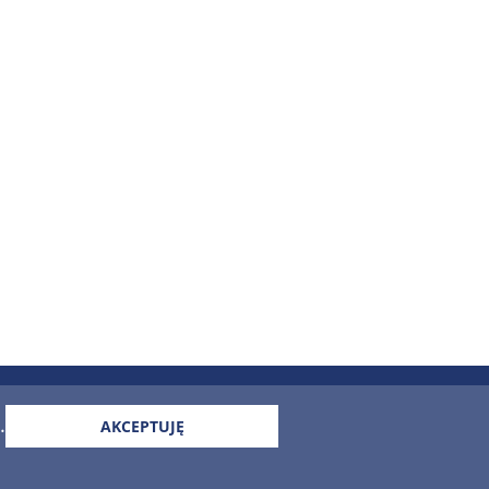
a!
.
AKCEPTUJĘ