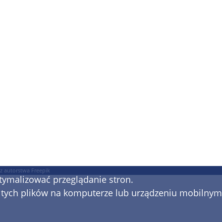
ZACZNIJ OD BEZPŁATNEJ WYCENY
rzejdźmy do malowani
z autorstwa
Freepik
tymalizować przeglądanie stron.
ie tych plików na komputerze lub urządzeniu mobilnym