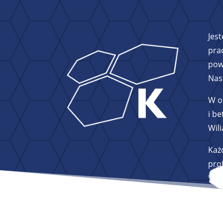
Jes
pra
pow
Nas
W o
i b
Wili
Każd
pro